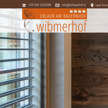
+39 340 3122696
info@wibmerhof.it
Lage & An