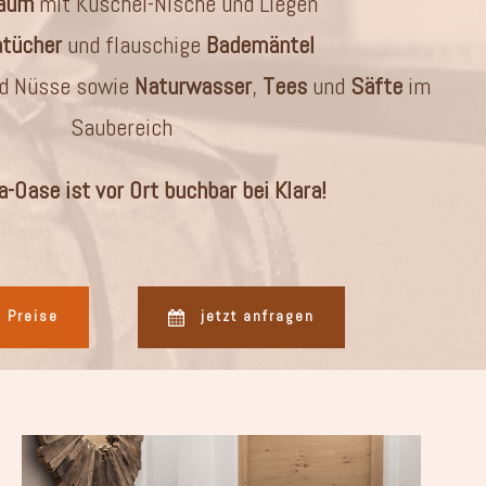
aum
mit Kuschel-Nische und Liegen
tücher
und flauschige
Bademäntel
d Nüsse sowie
Naturwasser
,
Tees
und
Säfte
im
Saubereich
-Oase ist vor Ort buchbar bei Klara!
 Preise
jetzt anfragen