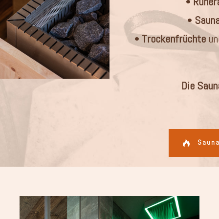
•
Ruher
•
Sauna
•
Trockenfrüchte
un
Die Sauna
Sauna