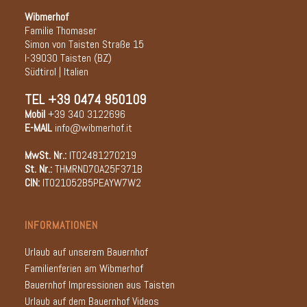
Wibmerhof
Familie Thomaser
Simon von Taisten Straße 15
I-39030 Taisten (BZ)
Südtirol | Italien
TEL
+39 0474 950109
Mobil
+39 340 3122696
E-MAIL
info@wibmerhof.it
MwSt. Nr.:
IT02481270219
St. Nr.:
THMRND70A25F371B
CIN:
IT021052B5PEAYW7W2
INFORMATIONEN
Urlaub auf unserem Bauernhof
Familienferien am Wibmerhof
Bauernhof Impressionen aus Taisten
Urlaub auf dem Bauernhof Videos