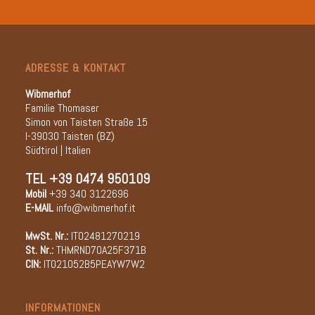
ADRESSE & KONTAKT
Wibmerhof
Familie Thomaser
Simon von Taisten Straße 15
I-39030 Taisten (BZ)
Südtirol | Italien
TEL
+39 0474 950109
Mobil
+39 340 3122696
E-MAIL
info@wibmerhof.it
MwSt. Nr.:
IT02481270219
St. Nr.:
THMRND70A25F371B
CIN:
IT021052B5PEAYW7W2
INFORMATIONEN