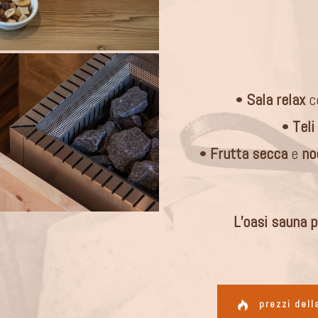
•
Sala relax
co
•
Teli
•
Frutta secca
e
no
L’oasi sauna 
prezzi del