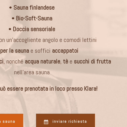
•
Sauna finlandese
•
Bio-Soft-Sauna
•
Doccia sensoriale
n un’accogliente angolo e comodi lettini
 per la sauna
e soffici
accappatoi
ci
, nonché
acqua naturale
,
tè
e
succhi di frutta
nell’area sauna
può essere prenotata in loco presso
Klara!
la sauna
inviare richiesta