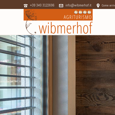
+39 340 3122696
info@wibmerhof.it
Come arri