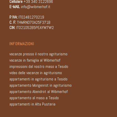
Cellulare
+39 340 3122696
E-MAIL
info@wibmerhof.it
P. IVA:
IT02481270219
C. F.:
THMRND70A25F371B
CIN:
IT021052B5PEAYW7W2
INFORMAZIONI
vacanze presso il nostro agriturismo
vacanze in famiglia al Wibmerhof
impressioni dal nostro maso a Tesido
video delle vacanze in agriturismo
appartamenti in agriturismo a Tesido
appartamento Morgenrot in agriturismo
appartamento Abendrot al Wibmerhof
appartamento al maso a Tesido
appartamenti in Alta Pusteria